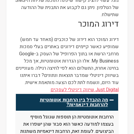
גוגל עשוי להציג קישור שיפנה לתוכנת שליחת ה-SMS
של הטלפון. ניתן גם לקבוע את התבנית של ההודעה
שתישלח.
דירוג המוכר
דירוג המוכר הוא דירוג של כוכבים (מאחד עד חמש)
שמופיע כאשר קיימים דירוגים באתרים בעלי סמכות
מרחבי הרשת או בתוך הפרופיל של העסק ב-Google
My Business. אלו הן הגדרות אוטומטיות, אך מכל
בחינה אחרת, התשלום הוא לפי לחיצה רגילה. מעוניינים
בשיווק דיגיטלי שמדבר תוצאות ונתונים? דברו איתנו
עוד היום, ונשמח לתת לכם הצעה מותאמת אישית.
Just Digital שיווק דיגיטלי לעסקים
מה ההבדל בין הרחבות אוטומטיות
להרחבות דינאמיות?
הרחבות אוטומטיות הן תוספות שגוגל מוסיף
בעצמו למודעה כאשר הוא סבור שהן ישפרו את
הביצועים. לעומת זאת, הרחבות דינאמיות משתנות