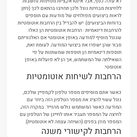
לא עולה כסף, אבל אינטראקציות מסוימות נחשבות
ללחיצות מבחינת גוגל ולכן תחויבו בהתאם לכך (ניתן
לראות ביצועים מפולחים של מודעות עם תוספים
בדוחות הביצועים). יש להבדיל בין הרחבות אוטומטיות
להרחבות דינאמיות : הרחבות אוטומטיות הן כאלו
שגוגל מוסיף למודעה באופן אוטומטי אם האלגוריתם
סבור שהן ישפרו את ביצועי המודעה. לעומת זאת,
תוספות דינאמיות הן תוספות שמשתנות על פי
השאילתה של המשתמש, אך הן לא פועלות באופן
אוטומטי.
הרחבות לשיחות אוטומטיות
כאשר אתם מוסיפים מספר טלפון לקמפיין שלכם,
גוגל עשוי להציג את מספר הטלפון הזה ביחד עם
המודעה כאשר המשתמש גולש מהנייד. במקרה הזה,
לחיצה על המספר תעביר אותו לחייגן של הטלפון עם
המספר מוזן בפנים (השיחה עצמה לא אוטומטית).
הרחבות לקישורי משנה