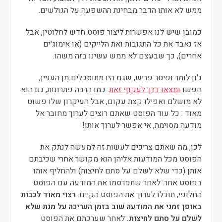
ממש לא אותו הדבר מבחינת ההשפעה על הגולשים.
כמובן שיש לנו אפשרות ליצור פוסט חדש לחלוטין, אבל
אז נאבד את כל התגובות ואת הלייקים (או אימוג'ים
אחרים), כך שבעצם לא ממש עשינו בזה משהו.
ג'ון לומר ופיטר פריש, שגם היו מתוסכלים מן העניין,
חפשו
ומצאו דרך לעקוף זאת
. כמו הרבה פתרונות, גם הוא
לא מושלם ואפילו קצת עקום, אבל העיקרון שלו פשוט
מאוד : כל עוד הפוסט שאתם רוצים לערוך מחובר אל
מודעה מסוימת, אי אפשר לערוך אותו!
לכן, מה שאתם צריכים לעשות זה למעשה לנתק את
הפוסט מכל המודעות אליהן הוא מקושר אחרי שכיבתם
אותן (כדי שלא לשלם על סתם לחיצות) ולהחליף אותו
בפוסט אחר. לאחר שתפרסמו את המודעה עם הפוסט
החלופי, תוכלו לערוך את הפוסט הקיים.
רצוי מאוד לכבות
באופן זמני את המודעה שוב בזמן העריכה על מנת שלא
לשלם על סתם לחיצות.
לאחר שערכתם את הפוסט