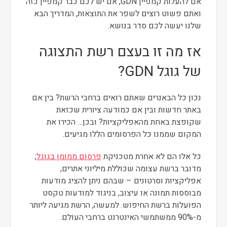
אם להעלות קמפיין GDN, אם יש לכם כבר קמפיין כזה
ואתם פשוט רוצים לשפר את התוצאות, המדריך הבא
שלנו יעשה לכם סדר בנושא.
אז מה זו בעצם רשת התצוגה
של גוגל GDN?
נכון כל הבאנרים שאתם רואים ברחבי הרשת? בין אם
באתר חדשות ובין אם כמודעה ציורית שכזאת
שקופצת באחת מהאפליקציות? ובכן… הכירו את
המקום שממנו כל הפרסומים הללו מגיעים.
כל אלו הם לא אחרת מטכניקת
פרסום ממומן בגוגל
;
מדובר ברשת עצומה שכוללת מיליוני אתרים,
אפליקציות וסרטונים – שבהם ניתן להציג מודעות
מבוססות תמונה או עיצוב, בניגוד למודעות טקסט
הפועלות ברשת החיפוש. למעשה, הרשת מגיעה ליותר
מ-90% ממשתמשי האינטרנט ברחבי העולם.