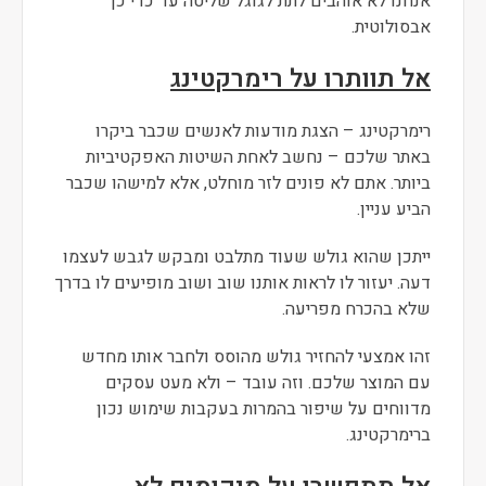
אנחנו לא אוהבים לתת לגוגל שליטה עד כדי כך
אבסולוטית.
אל תוותרו על רימרקטינג
רימרקטינג – הצגת מודעות לאנשים שכבר ביקרו
באתר שלכם – נחשב לאחת השיטות האפקטיביות
ביותר. אתם לא פונים לזר מוחלט, אלא למישהו שכבר
הביע עניין.
ייתכן שהוא גולש שעוד מתלבט ומבקש לגבש לעצמו
דעה. יעזור לו לראות אותנו שוב ושוב מופיעים לו בדרך
שלא בהכרח מפריעה.
זהו אמצעי להחזיר גולש מהוסס ולחבר אותו מחדש
עם המוצר שלכם. וזה עובד – ולא מעט עסקים
מדווחים על שיפור בהמרות בעקבות שימוש נכון
ברימרקטינג.