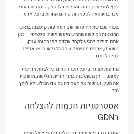
לחץ לחפש דבר מה. והעלויות להקלקה נמוכות באופן
ניכר בהשוואה לטכניקות קידום אחרות בגוגל אדס.
בעוד שברשת החיפוש, שם המודעות קופצות בראש
התוצאות רק כשמשתמש חיפש משהו ספציפי – כאן
אתם יכולים להגיע לקהל שלכם לפי תחומי עניין,
נושאים, אתרים מסוימים שהקהל גלש בו או אפילו
לפי גיל ומגדר.
מודעות תצוגה בגוגל נועדו קודם כל לבנות מודעות
למותג – הן משתלבות בתוך חוויית הגלישה, מושכות
את העין, ועושות את העבודה גם אם הגולש לא לוחץ
מיד.
אסטרטגיות חכמות להצלחה
בGDN
אנחנו כמובן לא תומכים גדולים בלקפוץ אל המים