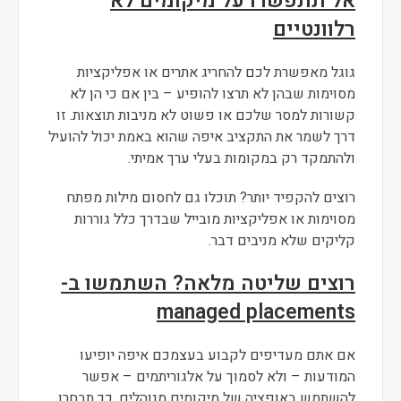
אל תתפשרו על מיקומים לא
רלוונטיים
גוגל מאפשרת לכם להחריג אתרים או אפליקציות
מסוימות שבהן לא תרצו להופיע – בין אם כי הן לא
קשורות למסר שלכם או פשוט לא מניבות תוצאות. זו
דרך לשמר את התקציב איפה שהוא באמת יכול להועיל
ולהתמקד רק במקומות בעלי ערך אמיתי.
רוצים להקפיד יותר? תוכלו גם לחסום מילות מפתח
מסוימות או אפליקציות מובייל שבדרך כלל גוררות
קליקים שלא מניבים דבר.
רוצים שליטה מלאה? השתמשו ב-
managed placements
אם אתם מעדיפים לקבוע בעצמכם איפה יופיעו
המודעות – ולא לסמוך על אלגוריתמים – אפשר
להשתמש באופציה של מיקומים מנוהלים. כך תבחרו