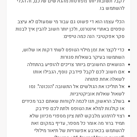
לקבל תשובות יותר מפורטות מהגולשים שלכם, זה הכלי
להשתמש בו.
הכלי עצמו הוא די פשוט גם עבור מי שמעולם לא עיצב
טפסים באתרי אינטרנט, ולכן יותר חשוב להבין איך לבנות
סקר אפקטיבי. הנה כמה טיפים:
כדי לקצר את זמן מילוי הטופס לשתי דקות או שלוש,
השתמשו בעיקר בשאלות סגורות
הנושאים החשובים ביותר צריכים להופיע בהתחלה
אם חשוב לכם לקבל פידבק נוסף, הגבילו אותו
לשאלה אחת פתוחה
אל תוליכו את הגולשים אל התשובה "הנכונה". נסו
לשאול שאלות אוביקטיביות.
בשלב הראשון, תנו לכמה לקוחות שאתם כבר מכירים
או קולגות למלא את הטופס ולתת לכם פידבק
רצוי להימנע מלבקש לתת ציון מספרי מכיוון שלא
תמיד ברור מה אומר כל מספר, עדיף במקום זאת
להשתמש בכארבע אפשרויות של תיאור מילולי