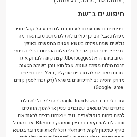
("מרוצה מאוד","מרוצה", "לא מרוצה")
חיפושים ברשת
חיפושים ברשת אמנם לא נותנים לנו מידע על קהל סופר
מפולח, אבל הם כן יכולים לתת לנו מושג טוב מאוד מה
גולשים שמתעניינים בנושא מסוים מחפשים באופן
ספציפי. יש כמובן את כל כלי מילות המפתח. הכלי החינמי
הטוב ביותר הוא Ubersuggest. קצת קשה לבדוק אתו
הרבה מילות מפתח שונות, אבל הוא נותן רשימת הצעות
טובות מאוד למילה מרכזית שנקליד, כולל נפח חיפוש
מדויק יחסית גם לחיפושים בישראל (רק זכרו לסמן קודם
Google Israel).
עוד כלי חביב הוא Google Trends. הכלי יכול לתת לנו
טרנדים של נושאים שצוברים עניין או להפך, הופכים
להיות פחות פופולאריים. נגיד שאנחנו רוצים לראות אם
שווה לנו להשקיע בקמפיין שעוסק ב-Bitcoin. אם נסתכל
בגרף שמכוון לקהל הישראלי, נוכל לראות שמדובר בנושא