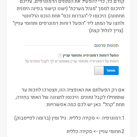
קודם כל, כדי להפעיל את הנתונים הדמוגרפים, עליכם
להיכנס למסך "מנהל מערכת" (ישנו קישור בפינה הימנית
תחתונה). היכנסו ל-"הגדרות נכס" תחת הנכס הרלוונטי
ולחצו על המתג ליד "הפעל דוחות דמוגרפים ותחומי עניין"
(צריך לגלול קצת):
אם רק הפעלתם את האופציה הזו, תצטרכו לחכות עד
שתתחילו לקבל נתונים. היכנסו לתצוגה של האתר בחזרה,
תחת "קהל". כאן יש לכם כמה אפשרויות:
1.דמוגרפיה -> סקירה כללית : גיל ומין (בדומה לפייסבוק)
2.תחומי עניין -> סקירה כללית