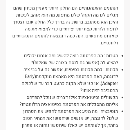
הנתונים ההתנהגותיים הם החלק היותר מעניין מכיוון שהם
מגלים לנו מה הקהל שלנו מחפש, מה הוא אוהב לעשות
והיכן הוא מסתובב ברשת. זה בדרך כלל החלק שבו נצטרך
לחפור ולהיות קצת יותר יצירתיים כדי למצוא את מה
שאנחנו מחפשים. הנה כמה דוגמאות לנתונים התנהגותיים
רלוונטיים:
מטרות : מה הפרסונה רוצה להשיג ומה אנחנו יכולים
להציע לה (אפשר גם לנסח בצורה של שאלות)?
תכונות : כמה תכונות בסיסיות, אפשר גם על גבי ציר.
לדוגמה, האם הפרסונה היא מאמצת מוקדמת(Early
Adapter), או כזו שלא תקנה כמעט דבר עד שלכולם
מהסביבה יהיה אותו?
מכשולים וסיטואציות: אילו דברים שנוכל להתייחס
אליהם מתסכלים את הפרסונה בסיטואציה הרלוונטית?
מוטיבציה : מה מניע את הפרסונה לחפש את הפתרון
שלנו? לדוגמה, יש אנשים שיחפשו את המחיר הטוב
ביותר, אך לעומתם יש כאלו שיחפשו נוחות או פתרון